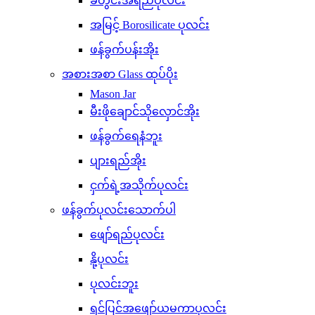
ခံတွင်းအရည်ပုလင်း
အမြင့် Borosilicate ပုလင်း
ဖန်ခွက်ပန်းအိုး
အစားအစာ Glass ထုပ်ပိုး
Mason Jar
မီးဖိုချောင်သိုလှောင်အိုး
ဖန်ခွက်ရေနံဘူး
ပျားရည်အိုး
ငှက်ရဲ့အသိုက်ပုလင်း
ဖန်ခွက်ပုလင်းသောက်ပါ
ဖျော်ရည်ပုလင်း
နို့ပုလင်း
ပုလင်းဘူး
ရင်ပြင်အဖျော်ယမကာပုလင်း