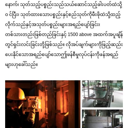
နောက်၊ သုတ်သည့်ပစ္စည်းသည်သယ်ဆောင်သည့်ခါးပတ်ထဲသို့
၀ င်ပြီး၊ သုတ်ထားသောပစ္စည်းနှင့်စည်သုတ်ကိုမီးဖိုထဲသို့ထည့်
လိုက်သည်နှင့်အသုတ်ပစ္စည်းများအရည်ပျော်ခြင်း၊
တစ်သားတည်းဖြစ်တည်ခြင်းနှင့် 1500 above အထက်အပူချိန်
တွင်ရှင်းလင်းခြင်းတို့ဖြစ်သည်။ လိုအပ်ချက်များကိုဖြည့်ဆည်း
ပေးနိုင်သောအရည်ပျော်သောဤဖန်စီမှုလုပ်ငန်းကိုဖန်အရည်
များဟုခေါ်သည်။