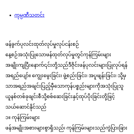
ကုမ္ပဏီသတင်း
ဖန်ခွက်ပုလင်းထုတ်လုပ်မှုလုပ်ငန်းစဉ်
နေ့စဉ်အသုံးပြုသောဖန်ထုတ်လုပ်မှုတွင်ကုန်ကြမ်းများ
အချိုးကျပြီးနောက်၎င်းတို့သည်ဒီဇိုင်းဖန်ပုလင်းများပြုလုပ်ရန်
အရည်ပျော်။ ကျွေးမွေးခြင်း၊ ဖွဲ့စည်းခြင်း၊ အပူဖျန်းခြင်း၊ သို့မှ
သာအရည်အချင်းပြည့်မှီသောကုန်ပစ္စည်းများကိုအသုံးပြုသူ
ယူနစ်တစ်ခုချင်းစီသို့စစ်ဆေးခြင်းနှင့်ထုပ်ပိုးခြင်းတို့ဖြင့်
သယ်ဆောင်နိုင်သည်
၁။ ကုန်ကြမ်းများ
ဖန်အမျိုးအစားများစွာရှိသည်၊ ကုန်ကြမ်းများသည်ကွဲပြားခြား