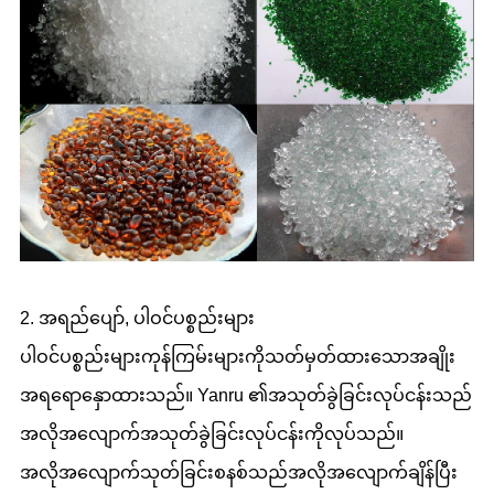
2. အရည်ပျော်, ပါဝင်ပစ္စည်းများ
ပါဝင်ပစ္စည်းများကုန်ကြမ်းများကိုသတ်မှတ်ထားသောအချိုး
အရရောနှောထားသည်။ Yanru ၏အသုတ်ခွဲခြင်းလုပ်ငန်းသည်
အလိုအလျောက်အသုတ်ခွဲခြင်းလုပ်ငန်းကိုလုပ်သည်။
အလိုအလျောက်သုတ်ခြင်းစနစ်သည်အလိုအလျောက်ချိန်ပြီး