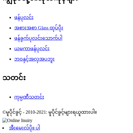
ဖန်ပုလင်း
အစားအစာ Glass ထုပ်ပိုး
ဖန်ခွက်ပုလင်းသောက်ပါ
ယမကာဖန်ပုလင်း
ဘဝနှင့်အလှအပဘူး
သတင်း
ကုမ္ပဏီသတင်း
©မူပိုင်ခွင့် - 2010-2021: မူပိုင်ခွင့်များရယူထားပါ။
အီးမေးလ်ပို။ ပါ