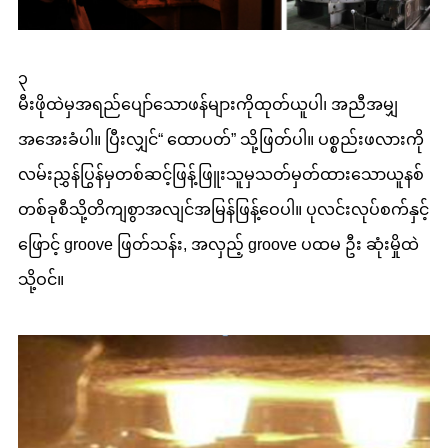
၃
မီးဖိုထဲမှအရည်ပျော်သောဖန်များကိုထုတ်ယူပါ၊ အညီအမျှ
အအေးခံပါ။ ပြီးလျှင်“ ထောပတ်” သို့ဖြတ်ပါ။ ပစ္စည်းဖလားကို
လမ်းညွှန်ပြွန်မှတစ်ဆင့်ဖြန့်ဖြူးသူမှသတ်မှတ်ထားသောယူနစ်
တစ်ခုစီသို့တိကျစွာအလျင်အမြန်ဖြန့်ဝေပါ။ ပုလင်းလုပ်စက်နှင့်
ဖြောင့် groove ဖြတ်သန်း, အလှည့် groove ပထမ ဦး ဆုံးမှိုထဲ
သို့ဝင်။