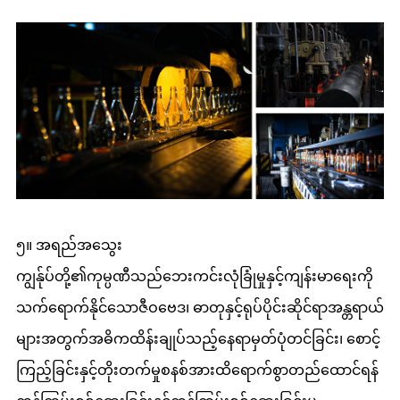
၅။ အရည်အသွေး
ကျွန်ုပ်တို့၏ကုမ္ပဏီသည်ဘေးကင်းလုံခြုံမှုနှင့်ကျန်းမာရေးကို
သက်ရောက်နိုင်သောဇီဝဗေဒ၊ ဓာတုနှင့်ရုပ်ပိုင်းဆိုင်ရာအန္တရာယ်
များအတွက်အဓိကထိန်းချုပ်သည့်နေရာမှတ်ပုံတင်ခြင်း၊ စောင့်
ကြည့်ခြင်းနှင့်တိုးတက်မှုစနစ်အားထိရောက်စွာတည်ထောင်ရန်