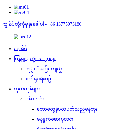
ကျွန်ုပ်တို့ကိုဖုန်းခေါ်ပါ - +86 13775973186
နေအိမ်
ကြှနျုပျတို့အကွောငျး
ကုမ္ပဏီယဉ်ကျေးမှု
စက်ရုံခရီးစဉ်
ထုတ်ကုန်များ
ဖန်ပုလင်း
ဘော်စတွန်ပတ်ပတ်လည်ဖန်ဘူး
ဖန်ခွက်ဆေးပုလင်း