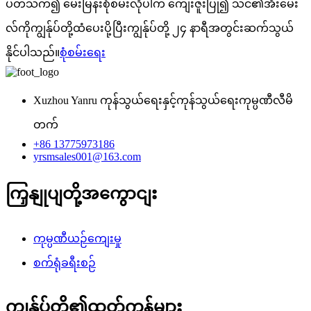
ပတ်သက်၍ မေးမြန်းစုံစမ်းလိုပါက ကျေးဇူးပြု၍ သင်၏အီးမေး
လ်ကိုကျွန်ုပ်တို့ထံပေးပို့ပြီးကျွန်ုပ်တို့ ၂၄ နာရီအတွင်းဆက်သွယ်
နိုင်ပါသည်။
စုံစမ်းရေး
Xuzhou Yanru ကုန်သွယ်ရေးနှင့်ကုန်သွယ်ရေးကုမ္ပဏီလီမိ
တက်
+86 13775973186
yrsmsales001@163.com
ကြှနျုပျတို့အကွောငျး
ကုမ္ပဏီယဉ်ကျေးမှု
စက်ရုံခရီးစဉ်
ကျွန်ုပ်တို့၏ထုတ်ကုန်များ