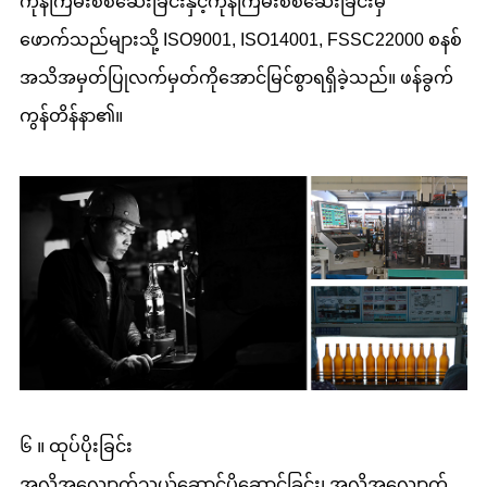
ကုန်ကြမ်းစစ်ဆေးခြင်းနှင့်ကုန်ကြမ်းစစ်ဆေးခြင်းမှ
ဖောက်သည်များသို့ ISO9001, ISO14001, FSSC22000 စနစ်
အသိအမှတ်ပြုလက်မှတ်ကိုအောင်မြင်စွာရရှိခဲ့သည်။ ဖန်ခွက်
ကွန်တိန်နာ၏။
၆ ။ ထုပ်ပိုးခြင်း
အလိုအလျောက်သယ်ဆောင်ပို့ဆောင်ခြင်း၊ အလိုအလျောက်