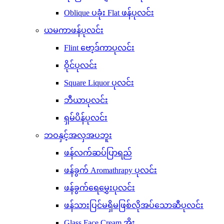
Oblique ပခုံး Flat ဖန်ပုလင်း
ယမကာဖန်ပုလင်း
Flint ဗော့ဒ်ကာပုလင်း
ဝိုင်ပုလင်း
Square Liquor ပုလင်း
ဘီယာပုလင်း
ရှမ်ပိန်ပုလင်း
ဘဝနှင့်အလှအပဘူး
ဖန်လက်ဆပ်ပြာရည်
ဖန်ခွက် Aromathrapy ပုလင်း
ဖန်ခွက်ရေမွှေးပုလင်း
ဖန်သားပြင်မရှိမဖြစ်လိုအပ်သောဆီပုလင်း
Glass Face Cream အိုး