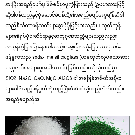
နားပြီးအရည်ပျော်မှုဖြစ်စဉ်မှာမူကွဲပြားသည် (ဥပမာအားဖြင့်
ဆိုဒါဖန်ထည်နှင့်ပုံဆောင်ခဲဖန်တို့၏အရည်ပျော်အပူချိန်ဆိုဒါ
ထည်စီလီကာဖန်ထက်များစွာပိုမိုမြင့်မားသည်) ။ ထုတ်ကုန်
များ၏ရုပ်ပိုင်းဆိုင်ရာနှင့်ဓာတုဂုဏ်သတ္တိများသည်လည်း
အလွန်ကွဲပြားခြားနားပါသည်။ နေ့စဉ်အသုံးပြုသောပုလင်း
ဖန်ခွက်သည် soda-lime silica glass (ယခုထုတ်လုပ်သောဆား
ရေပုလင်းအများစုအပါအ ၀ င်) ဖြစ်သည်။ ဆိုလိုသည်မှာ
SiO2, Na2O, CaO, MgO, Al2O3 ၏အခြေခံအစိတ်အပိုင်း
များပါရှိသည့်ဖန်ခွက်ကိုထည့်ပြီးမီးဖိုထဲသို့ထည့်လိုက်သည်။
အရည်ပျော်ဘို့အ။