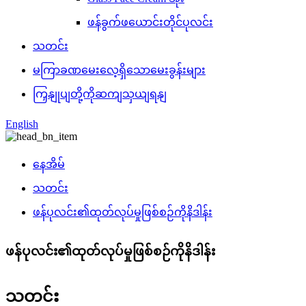
ဖန်ခွက်ဖယောင်းတိုင်ပုလင်း
သတင်း
မကြာခဏမေးလေ့ရှိသောမေးခွန်းများ
ကြှနျုပျတို့ကိုဆကျသှယျရနျ
English
နေအိမ်
သတင်း
ဖန်ပုလင်း၏ထုတ်လုပ်မှုဖြစ်စဉ်ကိုနိဒါန်း
ဖန်ပုလင်း၏ထုတ်လုပ်မှုဖြစ်စဉ်ကိုနိဒါန်း
သတင်း