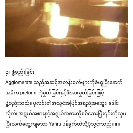
၄။ ဖွဲ့စည်းခြင်း
Agglomerate သည်အဆင့်အတန်းစက်များကိုခံယူပြီးနောက်
အဓိက preform ကိုမှုတ်ခြင်းနှင့်ဖိအားမှုတ်ခြင်းဖြင့်
ဖွဲ့စည်းသည်။ ပုလင်း၏အသွင်အပြင်အရည်အသွေး၊ ဒေါင်
လိုက်၊ အရွယ်အစားနှင့်အရွယ်အစားကိုစစ်ဆေးပြီး၎င်းကိုလှပ
ပြီးလက်တွေ့ကျသော Yanru ဖန်ခွက်ထဲသို့ပုံသွင်းသည်။ ။ ။