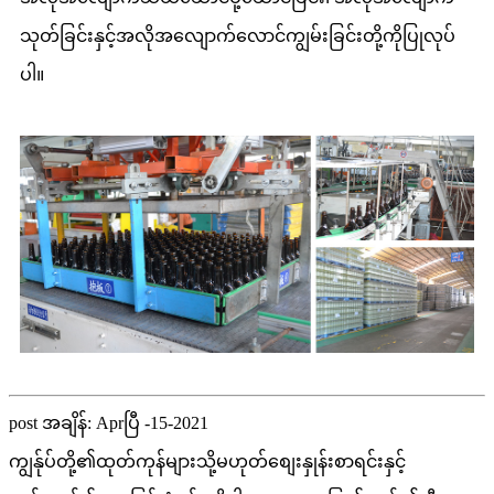
သုတ်ခြင်းနှင့်အလိုအလျောက်လောင်ကျွမ်းခြင်းတို့ကိုပြုလုပ်
ပါ။
post အချိန်: Aprပြီ -15-2021
ကျွန်ုပ်တို့၏ထုတ်ကုန်များသို့မဟုတ်စျေးနှုန်းစာရင်းနှင့်