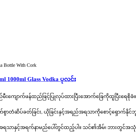
ml 1000ml Glass Vodka ပုလင်း
ီးကျောက်ဖန်ထည်ဖြင့်ပြုလုပ်ထားပြီးအောက်ခြေကိုထူပြီးရေစိုခံ။ ခ
က်စွာတံဆိပ်ခတ်ခြင်း, ယိုခြင်းနှင့်အရည်အရသာကိုစောင့်ရှောက်နိုင်ဘ
ဝိုင်အရသာနှင့်အရက်နာမည်ပေါ်တွင်ထည့်ပါ။ သင်၏အိမ်၊ ဘားတွင်အ