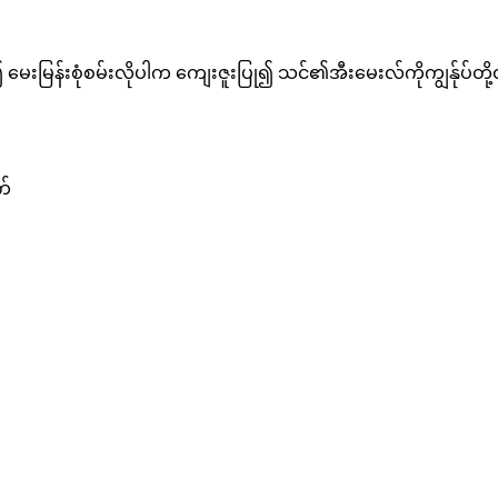
၍ မေးမြန်းစုံစမ်းလိုပါက ကျေးဇူးပြု၍ သင်၏အီးမေးလ်ကိုကျွန်ုပ်တို့ထ
က်