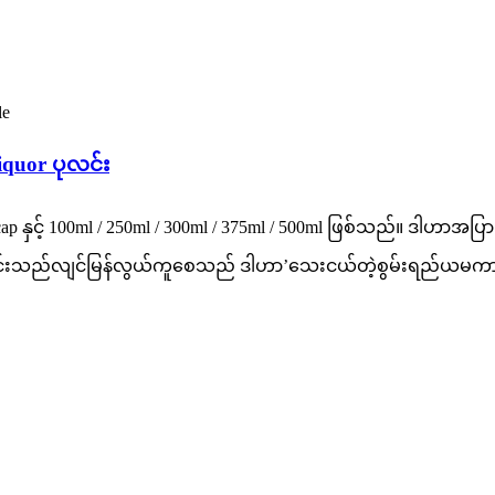
quor ပုလင်း
ap နှင့် 100ml / 250ml / 300ml / 375ml / 500ml ဖြစ်သည်။ ဒ
်ခြင်းသည်လျင်မြန်လွယ်ကူစေသည် ဒါဟာ
’
သေးငယ်တဲ့စွမ်းရည်ယမကာကိ