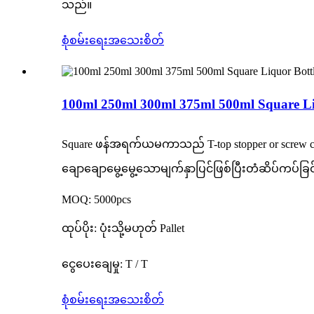
သည်။
စုံစမ်းရေး
အသေးစိတ်
100ml 250ml 300ml 375ml 500ml Square Li
Square ဖန်အရက်ယမကာသည် T-top stopper or screw c
ချောချောမွေ့မွေ့သောမျက်နှာပြင်ဖြစ်ပြီးတံဆိပ်ကပ
MOQ: 5000pcs
ထုပ်ပိုး: ပုံးသို့မဟုတ် Pallet
ငွေပေးချေမှု: T / T
စုံစမ်းရေး
အသေးစိတ်