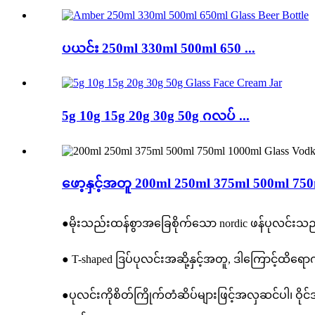
ပယင်း 250ml 330ml 500ml 650 ...
5g 10g 15g 20g 30g 50g ဂလပ် ...
ဖော့နှင့်အတူ 200ml 250ml 375ml 500ml 750
●မိုးသည်းထန်စွာအခြေစိုက်သော nordic ဖန်ပုလင်းသည်မ
● T-shaped ဒြပ်ပုလင်းအဆို့နှင့်အတူ, ဒါကြောင့်ထိရော
●ပုလင်းကိုစိတ်ကြိုက်တံဆိပ်များဖြင့်အလှဆင်ပါ၊ 