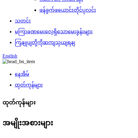
ဖန်ခွက်ဖယောင်းတိုင်ပုလင်း
သတင်း
မကြာခဏမေးလေ့ရှိသောမေးခွန်းများ
ကြှနျုပျတို့ကိုဆကျသှယျရနျ
English
နေအိမ်
ထုတ်ကုန်များ
ထုတ်ကုန်များ
အမျိုးအစားများ