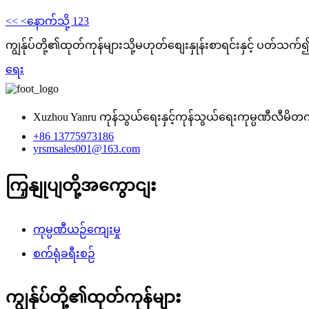
<<
<နောက်သို့
1
2
3
ကျွန်ုပ်တို့၏ထုတ်ကုန်များသို့မဟုတ်စျေးနှုန်းစာရင်းနှင့် ပတ်သက်
ရေး
Xuzhou Yanru ကုန်သွယ်ရေးနှင့်ကုန်သွယ်ရေးကုမ္ပဏီလီမိတ
+86 13775973186
yrsmsales001@163.com
ကြှနျုပျတို့အကွောငျး
ကုမ္ပဏီယဉ်ကျေးမှု
စက်ရုံခရီးစဉ်
ကျွန်ုပ်တို့၏ထုတ်ကုန်များ