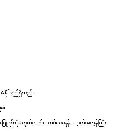
ံနိုင်ရည်ရှိသည်။
ူး။
သုံးပြုရန်သို့မဟုတ်လက်ဆောင်ပေးရန်အတွက်အလွန်ကြီး