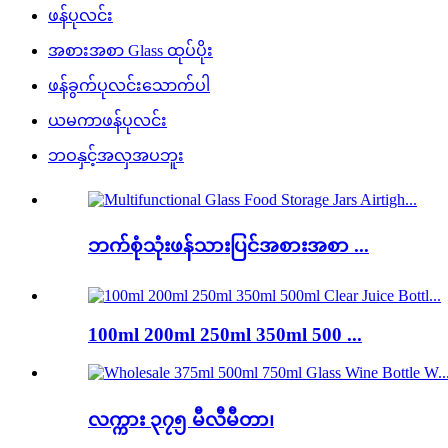
ဖန်ပုလင်း
အစားအစာ Glass ထုပ်ပိုး
ဖန်ခွက်ပုလင်းသောက်ပါ
ယမကာဖန်ပုလင်း
ဘဝနှင့်အလှအပဘူး
ဘက်စုံသုံးဖန်သားပြင်အစားအစာ ...
100ml 200ml 250ml 350ml 500 ...
လက္ကား ၃၇၅ မီလီမီတာ၊