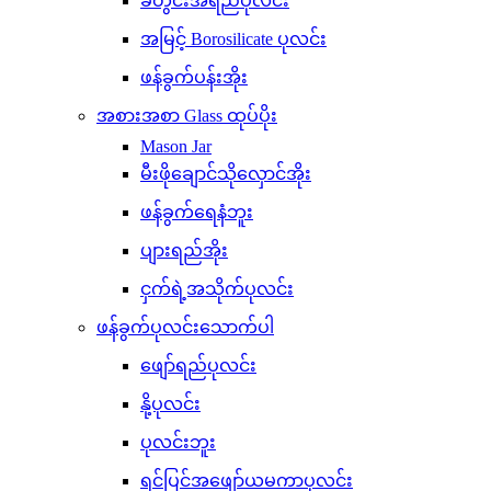
ခံတွင်းအရည်ပုလင်း
အမြင့် Borosilicate ပုလင်း
ဖန်ခွက်ပန်းအိုး
အစားအစာ Glass ထုပ်ပိုး
Mason Jar
မီးဖိုချောင်သိုလှောင်အိုး
ဖန်ခွက်ရေနံဘူး
ပျားရည်အိုး
ငှက်ရဲ့အသိုက်ပုလင်း
ဖန်ခွက်ပုလင်းသောက်ပါ
ဖျော်ရည်ပုလင်း
နို့ပုလင်း
ပုလင်းဘူး
ရင်ပြင်အဖျော်ယမကာပုလင်း