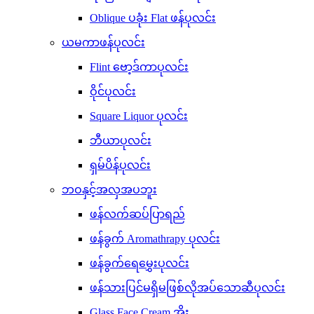
Oblique ပခုံး Flat ဖန်ပုလင်း
ယမကာဖန်ပုလင်း
Flint ဗော့ဒ်ကာပုလင်း
ဝိုင်ပုလင်း
Square Liquor ပုလင်း
ဘီယာပုလင်း
ရှမ်ပိန်ပုလင်း
ဘဝနှင့်အလှအပဘူး
ဖန်လက်ဆပ်ပြာရည်
ဖန်ခွက် Aromathrapy ပုလင်း
ဖန်ခွက်ရေမွှေးပုလင်း
ဖန်သားပြင်မရှိမဖြစ်လိုအပ်သောဆီပုလင်း
Glass Face Cream အိုး