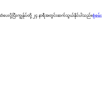
ံပေးပို့ပြီးကျွန်ုပ်တို့ ၂၄ နာရီအတွင်းဆက်သွယ်နိုင်ပါသည်။
စုံစမ်း