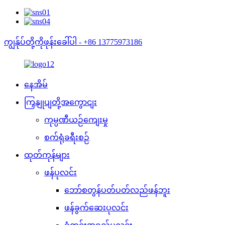
ကျွန်ုပ်တို့ကိုဖုန်းခေါ်ပါ - +86 13775973186
နေအိမ်
ကြှနျုပျတို့အကွောငျး
ကုမ္ပဏီယဉ်ကျေးမှု
စက်ရုံခရီးစဉ်
ထုတ်ကုန်များ
ဖန်ပုလင်း
ဘော်စတွန်ပတ်ပတ်လည်ဖန်ဘူး
ဖန်ခွက်ဆေးပုလင်း