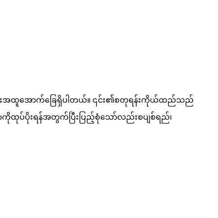
ါဟာအပြားအထူအောက်ခြေရှိပါတယ်။ ၎င်း၏စတုရန်းကိုယ်ထည်သည်
ုထုပ်ပိုးရန်အတွက်ပြီးပြည့်စုံသော်လည်းစပျစ်ရည်၊